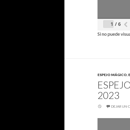
/ 6
Si no puede visu
ESPEJO MÁGICO
,
ESPEJ
2023
DEJAR UN 