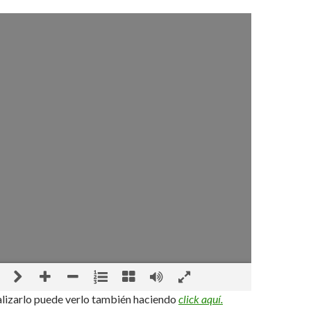
alizarlo puede verlo también haciendo
c
lic
k aquí.