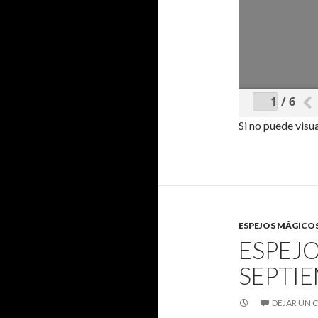
/ 6
Si no puede visu
ESPEJOS MÁGICOS
ESPEJO
SEPTIE
DEJAR UN 