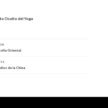
o Oculto del Yoga
IOR
trada
sofía Oriental
NTE
dios de la China