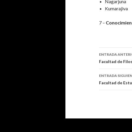
Nagarjuna
Kumarajiva
7 –
Conocimient
ENTRADA ANTER
Ir a la en
Facultad de Filo
ENTRADA SIGUIE
Facultad de Estu