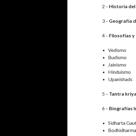
2 –
Historia del
3 –
Geografía de
4 –
Filosofías y 
Vedismo
Budismo
Jainismo
Hinduismo
Upanishads
5 –
Tantra kriya
6 –
Biografías I
Sidharta Ga
Bodhidharm