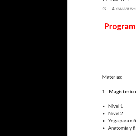
YAMABUSHI
Programa
Materias:
1 –
Magisterio 
Nivel 1
Nivel 2
Yoga para ni
Anatomía y fi