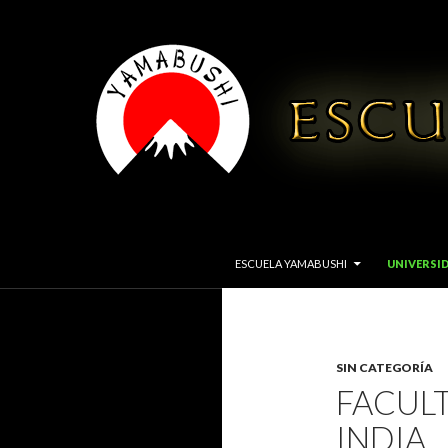
IR AL CONTENIDO
Buscar
YAMABUSHI
ESCUELA YAMABUSHI
UNIVERSI
Escuela de disciplinas orientales
SIN CATEGORÍA
FACULT
INDIA