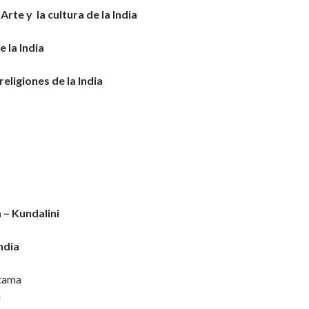
 Arte y la cultura de la India
 la India
religiones de la India
 – Kundalini
ndia
utama
a