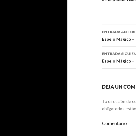
ENTRADA ANTER
Ir a la en
Espejo Mágico –
ENTRADA SIGUIE
Espejo Mágico –
DEJA UN COM
Tu dirección de co
obligatorios est
Comentario