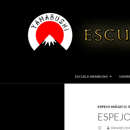
IR AL CONTENIDO
Buscar
YAMABUSHI
ESCUELA YAMABUSHI
UNIVER
Escuela de disciplinas orientales
ESPEJO MÁGICO
,
ESPEJO
YAMABUSHI