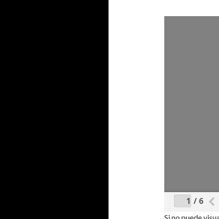
/ 6
Si no puede visu