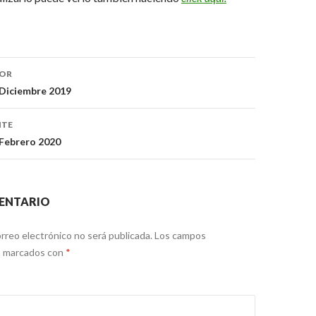
IOR
trada
 Diciembre 2019
NTE
 Febrero 2020
ENTARIO
rreo electrónico no será publicada.
Los campos
án marcados con
*